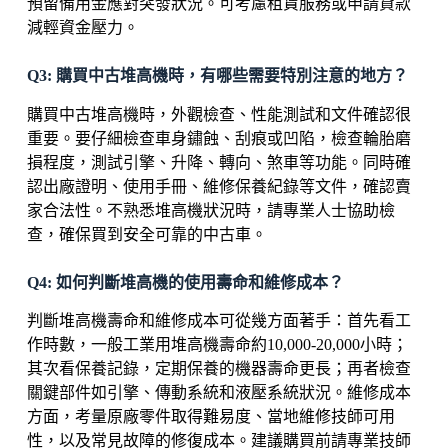
預留備用金應對突發狀況。可考慮租賃服務或申請貸款
減輕資金壓力。
Q3: 購買中古堆高機時，有哪些需要特別注意的地方？
購買中古堆高機時，外觀檢查、性能測試和文件確認很
重要。要仔細檢查車身鏽蝕、刮痕或凹陷，檢查輪胎磨
損程度，測試引擎、升降、轉向、煞車等功能。同時確
認出廠證明、使用手冊、維修保養紀錄等文件，確認賣
家合法性。不熟悉堆高機狀況時，請專業人士協助檢
查，確保買到安全可靠的中古車。
Q4: 如何判斷堆高機的使用壽命和維修成本？
判斷堆高機壽命和維修成本可從幾方面著手：首先看工
作時數，一般工業用堆高機壽命約10,000-20,000小時；
其次看保養記錄，定期保養的機器壽命更長；再者檢查
關鍵部件如引擎、傳動系統和液壓系統狀況。維修成本
方面，考量原廠零件取得難易度、當地維修技師可用
性，以及常見故障的修復成本。建議購買前請專業技師