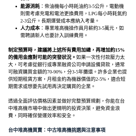
能源消耗
：柴油機每小時耗油約3-5公升，電動機
則需考慮充電和電池更換費用，LPG每小時耗氣約
2-3公斤。長期運營成本應納入考量。
人力成本
：專業堆高機操作員月薪約3-5萬元，如
需聘請新人也要計入訓練費用。
制定預算時，建議將上述所有費用加總，再增加約15%
的備用金應對可能的突發狀況。
如果一次性付款壓力太
大，可考慮從銀行或專業融資公司申請設備貸款，通常
可融資購買金額的70-90%，分3-5年攤還。許多企業也提
供短期租賃方案，月租金約為機器價值的2-5%，適合短
期需求或想要先試用再決定購買的企業。
透過全面評估價格因素並做好完整預算規劃，你能在台
中堆高機市場中做出更精明的投資決策，避免資金浪
費，同時確保營運效率和安全。
台中堆高機買賣：中古堆高機挑選與注意事項