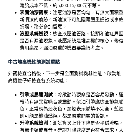
輪胎成本不低，約5,000-15,000元不等。
表面油漆觀察
：注意油漆是否均勻，有無大面積重
新噴漆的痕跡。新油漆下可能隱藏嚴重鏽蝕或事故
損壞，務必多加留意。
液壓系統巡視
：檢查液壓油管路、接頭和油缸周圍
是否有漏油現象。液壓系統是堆高機的核心，修復
費用高昂，漏油嚴重的機器要謹慎考慮。
中古堆高機性能測試重點
外觀檢查合格後，下一步是全面測試機器性能。啟動堆
高機並仔細檢查各系統功能：
引擎或馬達測試
：冷啟動時觀察是否容易發動，運
轉時有無異常噪音或震動。柴油引擎應檢查排氣顏
色，正常應為淡灰色，黑煙表示燃燒不完全，藍煙
則可能是機油燃燒，都是嚴重問題的警訊。
升降系統檢測
：測試貨叉上升下降是否平穩流暢，
有無卡頓或異音。確認升降速度是否符合需求，太