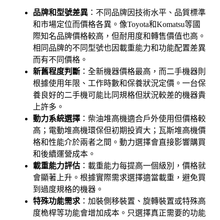
品牌和型號差異
：不同品牌因技術水平、品質標準
和市場定位而價格各異。像Toyota和Komatsu等國
際知名品牌價格較高，但耐用度和轉售價值也高。
相同品牌的不同型號也因載重能力和功能配置差異
而有不同價格。
新舊程度判斷
：全新機器價格最高，而二手機器則
根據使用年限、工作時數和保養狀況定價。一台保
養良好的二手機可能比同規格但狀況較差的機器貴
上許多。
動力系統選擇
：柴油堆高機適合戶外使用但價格較
高；電動堆高機環保但初期投資大；瓦斯堆高機價
格和性能介於兩者之間。動力選擇會直接影響購買
和後續運營成本。
載重能力評估
：載重能力每提高一個級別，價格就
會顯著上升。根據實際需求選擇適當載重，避免買
到過度規格的機器。
特殊功能需求
：加裝側移裝置、旋轉裝置或特殊高
度桅桿等功能會增加成本。只選擇真正需要的功能