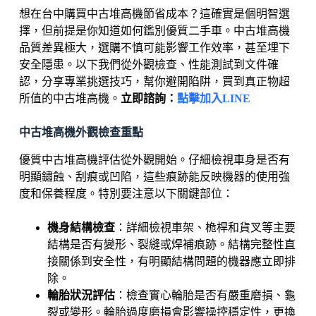
想在台中購買中古堆高機節省成本？這確實是個明智選
擇，但前提是你知道如何鑑別優質二手車。中古堆高機
品質差異極大，選購不慎可能影響工作效率，甚至埋下
安全隱患。以下我們從外觀檢查、性能測試到文件確
認，分享專業挑選技巧，幫你避開陷阱，買到真正物超
所值的中古堆高機。
立即諮詢：
點擊加入LINE
中古堆高機外觀檢查重點
優質中古堆高機評估從外觀開始。仔細檢視車身是否有
明顯鏽蝕、刮痕或凹陷，這些痕跡能反映機器的使用強
度和保養程度。特別要注意以下關鍵部位：
機身結構檢查
：詳細檢視車架、桅桿和貨叉等主要
結構是否有變形、裂縫或焊補痕跡。結構完整性直
接關係到安全性，有明顯結構問題的機器應立即排
除。
輪胎狀況評估
：檢查實心輪胎是否有嚴重磨損、龜
裂或變形。輪胎過度磨損會影響操控穩定性，更換