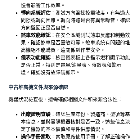
慢會影響工作效率。
轉向系統評估
：測試方向盤操控靈敏度，有無過大
間隙或轉向困難。轉向時聽是否有異常噪音，確認
方向盤回正是否自然。
煞車效能確認
：在安全區域測試煞車反應和制動效
果，確認煞車是否靈敏可靠。煞車系統有問題的堆
高機絕不能購買，這關係到作業安全。
儀表功能確認
：檢查儀表板上各指示燈和顯示功能
是否正常，特別是電量/油量表、時數表和警示
燈。確認沒有故障碼顯示。
中古堆高機文件與來源確認
機器狀況檢查後，還需確認相關文件和來源合法性：
出廠證明查驗
：確認生產年份、製造商、型號等基
本信息，並與實際機器核對是否一致。這些信息決
定了機器的基本價值和零件供應情況。
操作手冊索取
：索取原廠使用手冊，了解正確操作