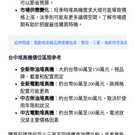
可以節省預算。
市場供需變化
：旺季時堆高機需求大增可能導致價
格上漲，淡季則可能有更多議價空間。了解市場週
期有助於把握最佳購買時機。
延伸閱讀：
電動堆高機品牌選購指南：豐田、三菱、海斯特等高效率
台中堆高機價位區間參考
全新柴油堆高機
：大約台幣60萬至150萬元，視品
牌、載重和配置而定
全新電動堆高機
：約台幣80萬至200萬元，高規格
配置可能更高
中古柴油堆高機
：約台幣20萬至80萬元，取決於使
用年限和狀況
中古電動堆高機
：約台幣30萬至100萬元，電池狀
況是主要價格因素
購買前建議向至少三家不同供應商詢價比較，並考量每