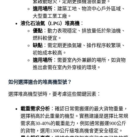
繁啟動熄火，定期更換機油很重要。
適用場所
：建築工地、物流中心戶外區域、
大型重工業工廠。
液化石油氣（LPG）堆高機
：
優點
：動力表現穩定、排放量低於柴油機、
燃料較便宜。
缺點
：需定期更換氣罐、操作程序較繁瑣、
初始成本較高。
適用場所
：需要室內外兼顧的場所，如貨物
進出倉需在室內外穿梭的環境。
如何選擇適合的堆高機型號？
選擇堆高機型號時，要考慮這些關鍵因素：
載重需求分析
：確認日常需搬運的最大貨物重量，
選擇稍高於此重量的機型。實務建議是選擇比常規
需求高30-40%的載重能力，例如通常搬運900公斤
的貨物，選用1300公斤級堆高機會更安全穩定。