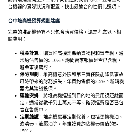
台機器的實際狀況和配置，找出最適合的性價比選項。
台中堆高機預算規劃建議
完整的堆高機預算不只包含購買價格，還需考慮以下相
關費用：
稅金計算
：購買堆高機需繳納貨物稅和營業稅，通
常約佔售價的5-10%。詢問賣家報價是否已含稅，
避免事後驚訝。
保險規劃
：堆高機意外險和第三責任險能降低事故
風險帶來的財務損失，年費約售價的2-5%。新購機
器尤其建議投保。
運輸安排
：將堆高機運送到目的地的費用視距離而
定，通常從數千到上萬元不等。確認運費是否已包
含在售價中。
定期維護
：堆高機需要定期保養，包括更換機油、
濾清器、液壓油等，年維護費約佔機器價值的5-
15%。