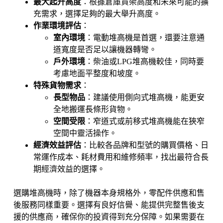
最大起升高度
：根據倉庫貨架高度和未來可能的擴
充需求，選擇足夠的最大舉升高度。
作業環境評估
：
室內環境
：電動堆高機是首選，還要注意通
道寬度是否足以讓機器轉彎。
戶外環境
：柴油或LPG堆高機較佳，同時要
考慮地面平整度和坡度。
特殊貨物需求
：
長型物品
：建議使用側向式堆高機，能更安
全地搬運長條形貨物。
空間受限
：窄道式或前移式堆高機能在狹窄
空間中靈活操作。
經濟效益評估
：比較各品牌和型號的購買價格、日
常運作成本、耗材費用和維修頻率，找出最符合長
期經濟效益的選擇。
選購堆高機時，除了機器本身規格外，零配件供應和售
後服務同樣重要。選擇有良好信譽、能提供完整售後支
援的供應商，確保你的投資得到充分保障。如果需要在