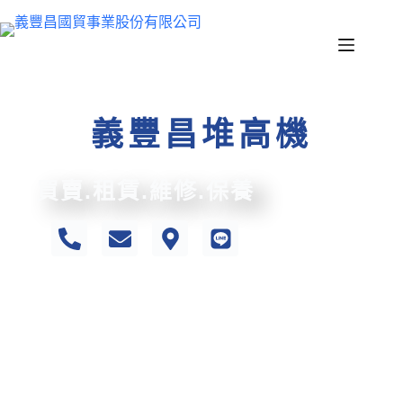
義豐昌堆高機
買賣.租賃.維修.保養