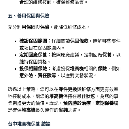
合理
的維修技師，確保維修品質。
五、善用保固與保險
充分利用
保固
與
保險
，能降低維修成本。
確認保固範圍：
仔細閱讀
保固條款
，瞭解哪些零件
或項目在保固範圍內。
定期回廠保養：
按照原廠建議，定期回廠
保養
，以
維持保固資格。
投保相關保險：
考慮投保
堆高機
相關的
保險
，例如
意外險
、
責任險
等，以應對突發狀況。
透過以上策略，您可以在
零件更換
與
維修
方面更有效率
地控制成本，讓您的
堆高機
保持在最佳狀態，為您的事
業創造更大的價值。謹記，
預防勝於治療
，
定期保養
纔
是確保
堆高機
長久運作的
省錢
之道。
台中堆高機保養 結論