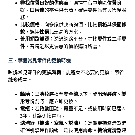
尋找信譽良好的供應商：
選擇在台中地區
信譽良
好
、
口碑佳
的零件供應商，確保零件品質與售後服
務。
比較價格：
向多家供應商詢價，比較
價格
與
保固條
款
，選擇
性價比
最高的方案。
善用網路資源：
透過網路平台，尋找
零件
或
二手零
件
，有時能以更優惠的價格購得所需。
三、掌握常見零件的更換時機
瞭解常見零件的
更換時機
，能避免不必要的更換，節省
維修成本。
輪胎：
當
胎紋
磨損至
安全線
以下，或出現
裂痕
、
變
形
等情況時，應立即更換。
電瓶：
若
啟動
困難、
電量
不足，或使用時間已達
2-
3年
，建議更換電瓶。
濾清器（機油、空氣、燃油）：
定期
更換
濾清器能
確保引擎運作順暢，延長使用壽命。
機油濾清器
建