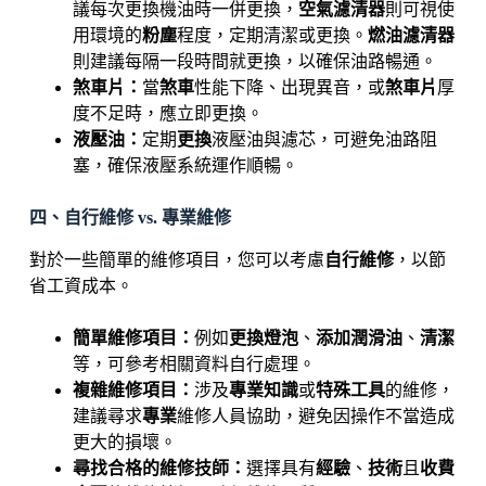
議每次更換機油時一併更換，
空氣濾清器
則可視使
用環境的
粉塵
程度，定期清潔或更換。
燃油濾清器
則建議每隔一段時間就更換，以確保油路暢通。
煞車片：
當
煞車
性能下降、出現異音，或
煞車片
厚
度不足時，應立即更換。
液壓油：
定期
更換
液壓油與濾芯，可避免油路阻
塞，確保液壓系統運作順暢。
四、自行維修 vs. 專業維修
對於一些簡單的維修項目，您可以考慮
自行維修
，以節
省工資成本。
簡單維修項目：
例如
更換燈泡
、
添加潤滑油
、
清潔
等，可參考相關資料自行處理。
複雜維修項目：
涉及
專業知識
或
特殊工具
的維修，
建議尋求
專業
維修人員協助，避免因操作不當造成
更大的損壞。
尋找合格的維修技師：
選擇具有
經驗
、
技術
且
收費