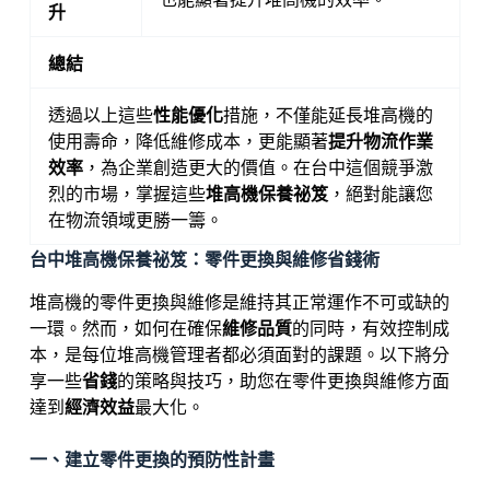
升
總結
透過以上這些
性能優化
措施，不僅能延長堆高機的
使用壽命，降低維修成本，更能顯著
提升物流作業
效率
，為企業創造更大的價值。在台中這個競爭激
烈的市場，掌握這些
堆高機保養祕笈
，絕對能讓您
在物流領域更勝一籌。
台中堆高機保養祕笈：零件更換與維修省錢術
堆高機的零件更換與維修是維持其正常運作不可或缺的
一環。然而，如何在確保
維修品質
的同時，有效控制成
本，是每位堆高機管理者都必須面對的課題。以下將分
享一些
省錢
的策略與技巧，助您在零件更換與維修方面
達到
經濟效益
最大化。
一、建立零件更換的預防性計畫