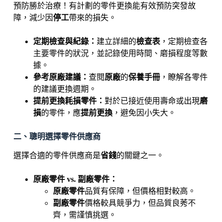
預防勝於治療！有計劃的零件更換能有效預防突發故
障，減少因
停工
帶來的損失。
定期檢查與紀錄：
建立詳細的
檢查表
，定期檢查各
主要零件的狀況，並記錄使用時間、磨損程度等數
據。
參考原廠建議：
查閱
原廠
的
保養手冊
，瞭解各零件
的建議更換週期。
提前更換耗損零件：
對於已接近使用壽命或出現
磨
損
的零件，應
提前更換
，避免因小失大。
二、聰明選擇零件供應商
選擇合適的零件供應商是
省錢
的關鍵之一。
原廠零件 vs. 副廠零件：
原廠零件
品質有保障，但價格相對較高。
副廠零件
價格較具競爭力，但品質良莠不
齊，需謹慎挑選。