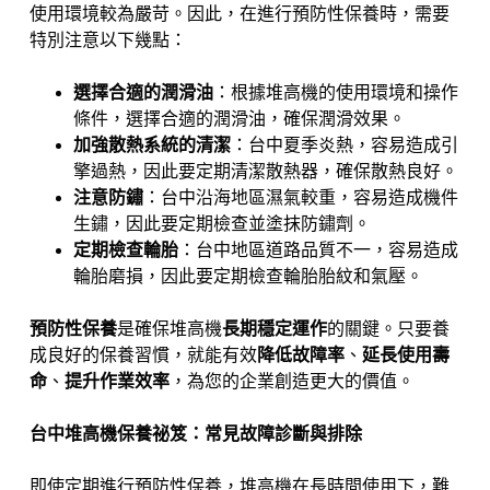
使用環境較為嚴苛。因此，在進行預防性保養時，需要
特別注意以下幾點：
選擇合適的潤滑油
：根據堆高機的使用環境和操作
條件，選擇合適的潤滑油，確保潤滑效果。
加強散熱系統的清潔
：台中夏季炎熱，容易造成引
擎過熱，因此要定期清潔散熱器，確保散熱良好。
注意防鏽
：台中沿海地區濕氣較重，容易造成機件
生鏽，因此要定期檢查並塗抹防鏽劑。
定期檢查輪胎
：台中地區道路品質不一，容易造成
輪胎磨損，因此要定期檢查輪胎胎紋和氣壓。
預防性保養
是確保堆高機
長期穩定運作
的關鍵。只要養
成良好的保養習慣，就能有效
降低故障率
、
延長使用壽
命
、
提升作業效率
，為您的企業創造更大的價值。
台中堆高機保養祕笈：常見故障診斷與排除
即使定期進行預防性保養，堆高機在長時間使用下，難