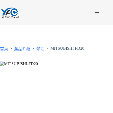
跳
至
主
要
內
容
MITSUBISHI-FD20
首頁
產品介紹
柴油