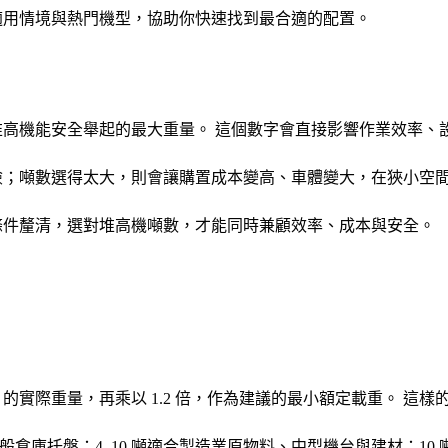
適用情境與熱門機型，協助你快速找到最合適的配置。
高機能安全舉起的最大重量。 這個數字會直接影響作業效率、
險；噸數選得太大，則會讓購置成本變高、車體變大，在狹小空
條件釐清，選對堆高機噸數，才能同時兼顧效率、成本與安全。
實際重量，再乘以 1.2 倍，作為建議的最小額定載重。 這
一般倉庫托盤；4–10 噸適合製造業原物料、中型機台與建材；1