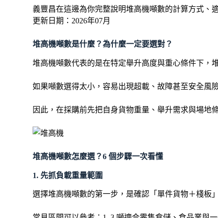
義豐昌在這邊為你完整說明堆高機噸數的計算方式、
更新日期：2026年07月
堆高機噸數是什麼？為什麼一定要選對？
堆高機噸數代表的是在特定舉升高度與重心條件下，堆
如果噸數選得太小，容易出現超載、故障甚至安全風
因此，在採購前先把自身貨物重量、舉升需求與場地
堆高機噸數怎麼選？6 個步驟一次看懂
1. 先抓負載重量範圍
選擇堆高機噸數的第一步，是確認「單件貨物＋棧板」的
常見區間可以參考：1–3 噸適合零售倉儲、食品業與