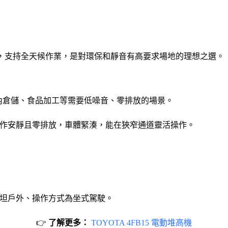
池技術，支持全天候作業，是對環保和靜音有高要求場地的理想之選。
定位在室內倉儲、食品加工等需要低噪音、零排放的場景。
讓操作安靜且零排放，車體緊湊，能在狹窄通道靈活操作。
。
。
或平坦戶外、操作方式為坐式駕駛。
👉
了解更多：
TOYOTA 4FB15 電動堆高機