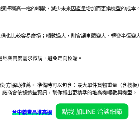
內選擇稍高一檔的噸數，減少未來因產量增加而更換機型的成本
設備也比較容易磨損；噸數過大，則會讓車體變大、轉彎半徑變
依照場地與高度需求微調，避免走向極端。
對方協助推薦。 準備時可以包含：最大單件貨物重量（含棧板
估。 廠商會依據這些資訊，幫你抓出更精準的堆高機噸數與機型。
點我 加LINE 洽談細節
台中義豐昌堆高機