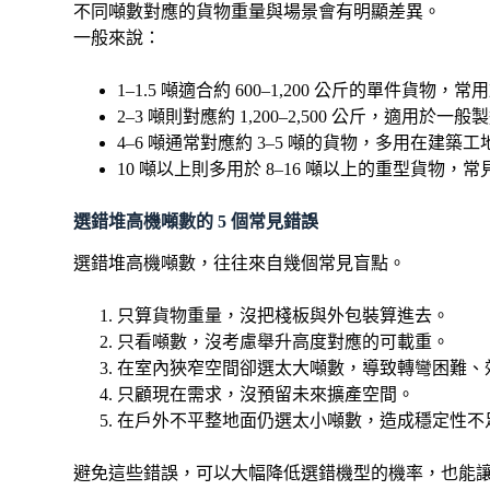
不同噸數對應的貨物重量與場景會有明顯差異。
一般來說：
1–1.5 噸適合約 600–1,200 公斤的單件貨
2–3 噸則對應約 1,200–2,500 公斤，適用
4–6 噸通常對應約 3–5 噸的貨物，多用在建築
10 噸以上則多用於 8–16 噸以上的重型貨
選錯堆高機噸數的 5 個常見錯誤
選錯堆高機噸數，往往來自幾個常見盲點。
只算貨物重量，沒把棧板與外包裝算進去。
只看噸數，沒考慮舉升高度對應的可載重。
在室內狹窄空間卻選太大噸數，導致轉彎困難、
只顧現在需求，沒預留未來擴產空間。
在戶外不平整地面仍選太小噸數，造成穩定性不
避免這些錯誤，可以大幅降低選錯機型的機率，也能