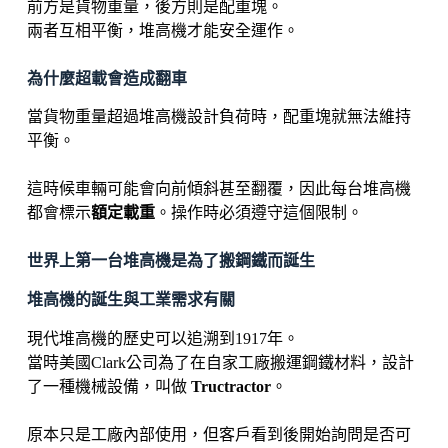
前方是貨物重量，後方則是配重塊。
兩者互相平衡，堆高機才能安全運作。
為什麼超載會造成翻車
當貨物重量超過堆高機設計負荷時，配重塊就無法維持
平衡。
這時候車輛可能會向前傾斜甚至翻覆，因此每台堆高機
都會標示
額定載重
。操作時必須遵守這個限制。
世界上第一台堆高機是為了搬鋼鐵而誕生
堆高機的誕生與工業需求有關
現代堆高機的歷史可以追溯到1917年。
當時美國Clark公司為了在自家工廠搬運鋼鐵材料，設計
了一種機械設備，叫做
Tructractor
。
原本只是工廠內部使用，但客戶看到後開始詢問是否可