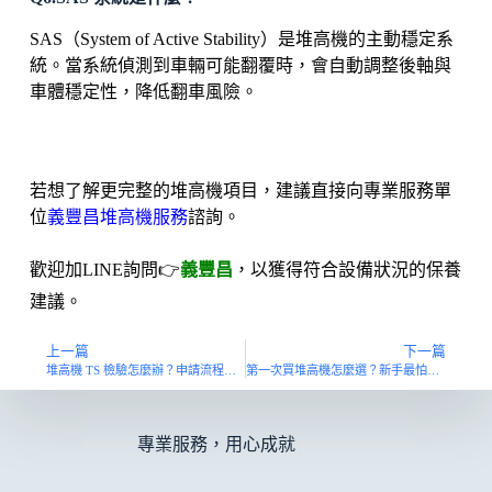
SAS（System of Active Stability）是堆高機的主動穩定系
統。當系統偵測到車輛可能翻覆時，會自動調整後軸與
車體穩定性，降低翻車風險。
若想了解更完整的堆高機項目，建議直接向專業服務單
位
義豐昌堆高機服務
諮詢。
歡迎加LINE詢問👉
義豐昌
，以獲得符合設備狀況的保養
建議。
上一篇
下一篇
堆高機 TS 檢驗怎麼辦？申請流程、準備資料與費用全解析
第一次買堆高機怎麼選？新手最怕買錯的5個重點與價格整理
專業服務，用心成就